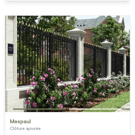
Mespaul
Clôture ajourée