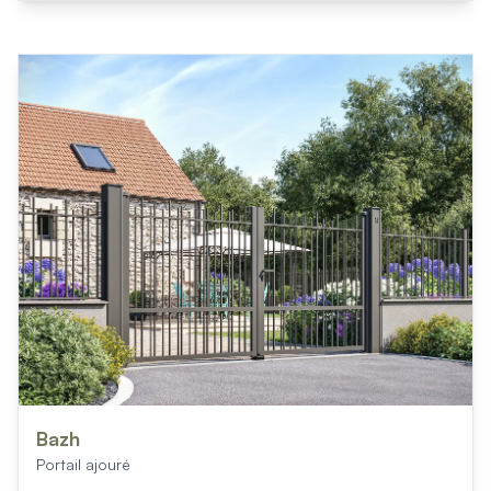
Mon projet > FAQ
Accès Pro
Bazh
Portail ajouré