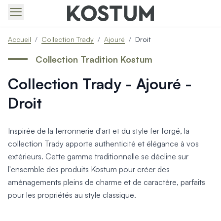
Produits > Portails > Tous nos portails battants et coulissa
Accueil
/
Collection Trady
/
Ajouré
/
Droit
Produits > Portails > Portails contemporains
Produits > Portails > Portails traditionnels
Collection Tradition Kostum
Produits > Portails > Portails architectes
Collection Trady - Ajouré -
Produits > Portails > Portails avec décors
Produits > Portails > Portails économiques
Droit
Produits > Portails > Motorisation Portail
Produits > Portails > Les ouvertures spéciales
Produits > Portillons > Tous nos portillons
Inspirée de la ferronnerie d'art et du style fer forgé, la
Produits > Portillons > Portillons contemporains
collection Trady apporte authenticité et élégance à vos
Produits > Portillons > Portillons traditionnels
extérieurs. Cette gamme traditionnelle se décline sur
Produits > Portillons > Portillons architectes
l'ensemble des produits Kostum pour créer des
Produits > Portillons > Portillons décoratifs
aménagements pleins de charme et de caractère, parfaits
Produits > Portillons > Motorisation Portillon
pour les propriétés au style classique.
Produits > Portillons > Ouvertures Spéciales
Produits > Clôtures > Toutes nos clôtures