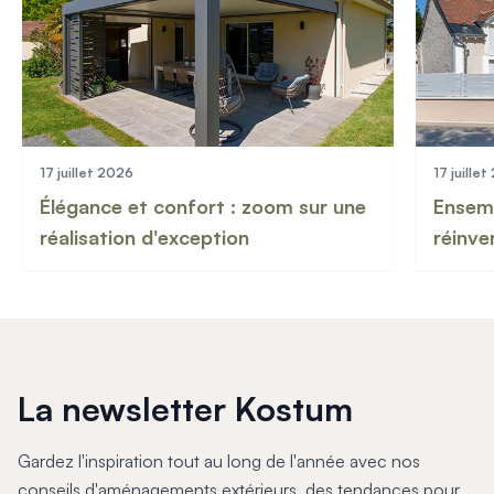
17 juillet 2026
17 juille
Élégance et confort : zoom sur une
Ensemb
réalisation d'exception
réinve
La newsletter Kostum
Gardez l'inspiration tout au long de l'année avec nos
conseils d'aménagements extérieurs, des tendances pour