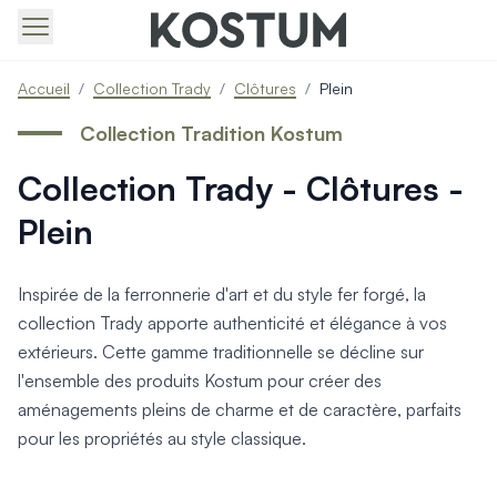
Produits > Portails > Tous nos portails battants et coulissa
Accueil
/
Collection Trady
/
Clôtures
/
Plein
Produits > Portails > Portails contemporains
Produits > Portails > Portails traditionnels
Collection Tradition Kostum
Produits > Portails > Portails architectes
Collection Trady - Clôtures -
Produits > Portails > Portails avec décors
Produits > Portails > Portails économiques
Plein
Produits > Portails > Motorisation Portail
Produits > Portails > Les ouvertures spéciales
Produits > Portillons > Tous nos portillons
Inspirée de la ferronnerie d'art et du style fer forgé, la
Produits > Portillons > Portillons contemporains
collection Trady apporte authenticité et élégance à vos
Produits > Portillons > Portillons traditionnels
extérieurs. Cette gamme traditionnelle se décline sur
Produits > Portillons > Portillons architectes
l'ensemble des produits Kostum pour créer des
Produits > Portillons > Portillons décoratifs
aménagements pleins de charme et de caractère, parfaits
Produits > Portillons > Motorisation Portillon
pour les propriétés au style classique.
Produits > Portillons > Ouvertures Spéciales
Produits > Clôtures > Toutes nos clôtures