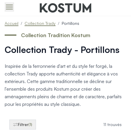
Produits > Portails > Tous nos portails battants et coulissa
Accueil
/
Collection Trady
/
Portillons
Produits > Portails > Portails contemporains
Produits > Portails > Portails traditionnels
Collection Tradition Kostum
Produits > Portails > Portails architectes
Collection Trady - Portillons
Produits > Portails > Portails avec décors
Produits > Portails > Portails économiques
Produits > Portails > Motorisation Portail
Inspirée de la ferronnerie d'art et du style fer forgé, la
Produits > Portails > Les ouvertures spéciales
collection Trady apporte authenticité et élégance à vos
Produits > Portillons > Tous nos portillons
extérieurs. Cette gamme traditionnelle se décline sur
Produits > Portillons > Portillons contemporains
l'ensemble des produits Kostum pour créer des
Produits > Portillons > Portillons traditionnels
Produits > Portillons > Portillons architectes
aménagements pleins de charme et de caractère, parfaits
Produits > Portillons > Portillons décoratifs
pour les propriétés au style classique.
Produits > Portillons > Motorisation Portillon
Produits > Portillons > Ouvertures Spéciales
Produits > Clôtures > Toutes nos clôtures
Filtrer
11 trouvés
(1)