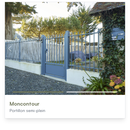
Produits > Habillages extérieur aluminium > Habillage de jar
Produits > Habillages extérieur aluminium > Habillage de c
Produits > Habillages extérieur aluminium > Habillage de s
Produits > Habillages extérieur aluminium > Habillage de f
Produits > Habillages extérieur aluminium > Habillage de p
Produits > Habillages extérieur aluminium > Treillis végétali
Produits > Produits par collection > Comparer les collecti
Produits > Produits par collection > Collection Archy
Produits > Produits par collection > Collection Cosy
Produits > Produits par collection > Collection Trady
Produits > Produits par collection > Collection Fresk
Produits > Produits par collection > Collection Bois
Produits > Produits par collection > Collection Ceklo
Produits > Coloris et décors > Coloris aluminium
Produits > Coloris et décors > Coloris aluminium ton bois
Moncontour
Produits > Coloris et décors > Essences de bois
Portillon semi-plein
Produits > Coloris et décors > Coloris sur-mesure
Produits > Coloris et décors > Décors Fresk
Produits > Options > Poteaux