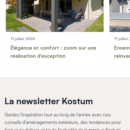
17 juillet 2026
17 juille
Élégance et confort : zoom sur une
Ensemb
réalisation d'exception
réinve
La newsletter Kostum
Gardez l'inspiration tout au long de l'année avec nos
conseils d'aménagements extérieurs, des tendances pour
bien vivre dehors et toute l'actualité de la marque Kostum