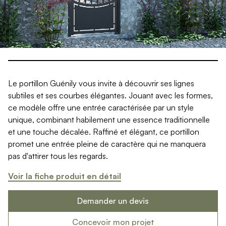
Produits > Clôtures > Clôtures contemporaines
Produits > Clôtures > Clôtures traditionnelles
Produits > Clôtures > Clôtures architectes
Produits > Clôtures > Clôtures décoratives
Produits > Clôtures > Claustras
Produits > Garde-corps et rambardes > Tous nos garde-c
Produits > Garde-corps et rambardes > Garde-corps à bar
Le portillon Guénily vous invite à découvrir ses lignes
Produits > Garde-corps et rambardes > Garde-corps vitré
subtiles et ses courbes élégantes. Jouant avec les formes,
Produits > Garde-corps et rambardes > Garde-corps avec
ce modèle offre une entrée caractérisée par un style
Produits > Garde-corps et rambardes > Clôtures séparativ
unique, combinant habilement une essence traditionnelle
Produits > Garde-corps et rambardes > Aides à la montée
et une touche décalée. Raffiné et élégant, ce portillon
Produits > Garde-corps et rambardes > Séparatifs de balc
promet une entrée pleine de caractère qui ne manquera
Produits > Pergolas > Pergolas
pas d'attirer tous les regards.
Produits > Pergolas > Guide de choix
Produits > Carports > Carports voiture
Voir la fiche produit en détail
Produits > Carports > Guide de choix
Produits > Porche d'entrée > Porche d'entrée
Demander un devis
Produits > Cuisine extérieure > Cuisine extérieure
Produits > Habillages extérieur aluminium > Tous nos habill
Concevoir mon projet