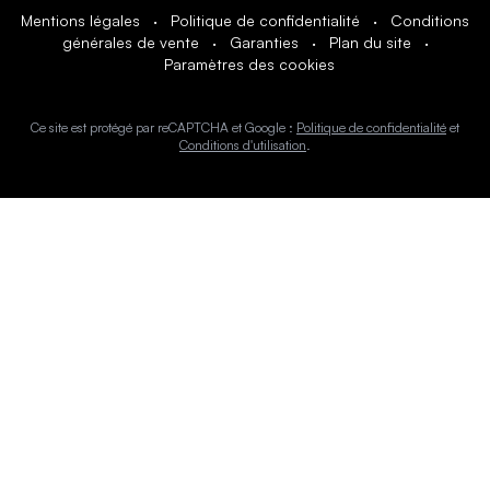
Mentions légales
·
Politique de confidentialité
·
Conditions
générales de vente
·
Garanties
·
Plan du site
·
Paramètres des cookies
Ce site est protégé par reCAPTCHA et Google :
Politique de confidentialité
et
Conditions d'utilisation
.