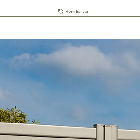
Réinitialiser
orps
reaux
s
 décors
es et pare-vent
on
ages extérieurs