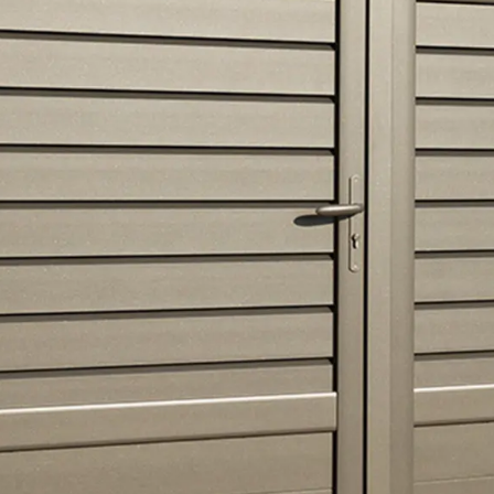
dinière
limatiseur et PAC
pot
açade
oubelle
sable
ons