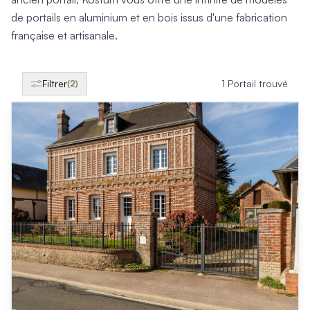
Produits > Clôtures > Clôtures contemporaines
de portails en aluminium et en bois issus d'une fabrication
Produits > Clôtures > Clôtures traditionnelles
Produits > Clôtures > Clôtures architectes
française et artisanale.
Produits > Clôtures > Clôtures décoratives
Produits > Clôtures > Claustras
Produits > Garde-corps et rambardes > Tous nos garde-c
Filtrer
1 Portail trouvé
(2)
Produits > Garde-corps et rambardes > Garde-corps à bar
Produits > Garde-corps et rambardes > Garde-corps vitré
Produits > Garde-corps et rambardes > Garde-corps avec
Produits > Garde-corps et rambardes > Clôtures séparativ
Produits > Garde-corps et rambardes > Aides à la montée
Produits > Garde-corps et rambardes > Séparatifs de balc
Produits > Pergolas > Pergolas
Produits > Pergolas > Guide de choix
Produits > Carports > Carports voiture
Produits > Carports > Guide de choix
Produits > Porche d'entrée > Porche d'entrée
Produits > Cuisine extérieure > Cuisine extérieure
Produits > Habillages extérieur aluminium > Tous nos habill