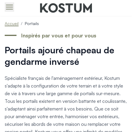
Produits > Portails > Tous nos portails battants et coulissa
Accueil
/
Portails
Produits > Portails > Portails contemporains
Produits > Portails > Portails traditionnels
Inspirés par vous et pour vous
Produits > Portails > Portails architectes
Portails ajouré chapeau de
Produits > Portails > Portails avec décors
Produits > Portails > Portails économiques
gendarme inversé
Produits > Portails > Motorisation Portail
Produits > Portails > Les ouvertures spéciales
Produits > Portillons > Tous nos portillons
Spécialiste français de l'aménagement extérieur, Kostum
Produits > Portillons > Portillons contemporains
s'adapte à la configuration de votre terrain et à votre style
Produits > Portillons > Portillons traditionnels
de vie à travers une large gamme de portails sur-mesure.
Produits > Portillons > Portillons architectes
Tous les portails existent en version battante et coulissante,
Produits > Portillons > Portillons décoratifs
s'adaptant ainsi parfaitement à vos besoins. Que ce soit
Produits > Portillons > Motorisation Portillon
pour aménager votre entrée, harmoniser vos extérieurs,
Produits > Portillons > Ouvertures Spéciales
sécuriser les abords de votre maison ou remplacer votre
Produits > Clôtures > Toutes nos clôtures
ancien portail, Kostum vous offre une infinité de modèles