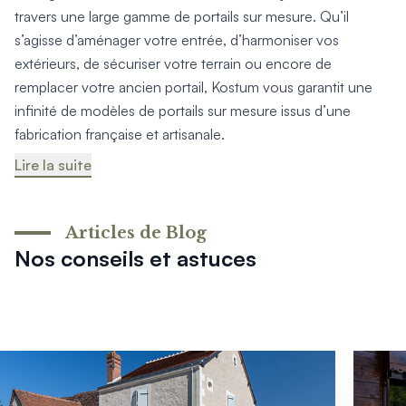
Produits > Options > Domotique
travers une large gamme de portails sur mesure. Qu’il
Produits > Options > Boite à colis
s’agisse d’aménager votre entrée, d’harmoniser vos
Produits > Options > Boites aux lettres/Totem
extérieurs, de sécuriser votre terrain ou encore de
Produits > Options > Plaque et numéro d'entrée
remplacer votre ancien portail, Kostum vous garantit une
Catalogues > Catalogue tous produits
infinité de modèles de portails sur mesure issus d’une
Catalogues > Catalogue garde-corps
fabrication française et artisanale.
Catalogues > Catalogue pergolas / carports
Lire la suite
Qui sommes-nous ? > La marque
Qui sommes-nous ? > RSE - Achat responsable
Entretien et garantie > Nos garanties
Articles de Blog
Entretien et garantie > Activer ma garantie
Nos conseils et astuces
Entretien et garantie > Entretenir mon Kostum
Entretien et garantie > Réparer mon Kostum
Entretien et garantie > Boutique en ligne
Blog
Mon projet > Configurateur
Mon projet > Activer ma garantie
Mon projet > Demande de reportage photo