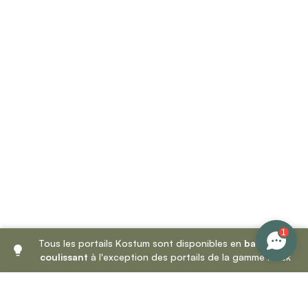
1
Tous les portails Kostum sont disponibles en
battant
et
coulissant
à l'exception des portails de la gamme Fresk