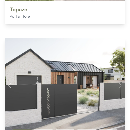
Mon projet > FAQ
Accès Pro
Topaze
Portail tolé