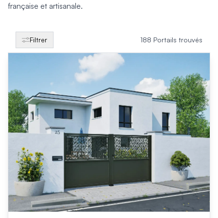
Produits > Clôtures > Clôtures contemporaines
française et artisanale.
Produits > Clôtures > Clôtures traditionnelles
Produits > Clôtures > Clôtures architectes
Produits > Clôtures > Clôtures décoratives
Filtrer
188 Portails trouvés
Produits > Clôtures > Claustras
Produits > Garde-corps et rambardes > Tous nos garde-c
Produits > Garde-corps et rambardes > Garde-corps à bar
Produits > Garde-corps et rambardes > Garde-corps vitré
Produits > Garde-corps et rambardes > Garde-corps avec
Produits > Garde-corps et rambardes > Clôtures séparativ
Produits > Garde-corps et rambardes > Aides à la montée
Produits > Garde-corps et rambardes > Séparatifs de balc
Produits > Pergolas > Pergolas
Produits > Pergolas > Guide de choix
Produits > Carports > Carports voiture
Produits > Carports > Guide de choix
Produits > Porche d'entrée > Porche d'entrée
Produits > Cuisine extérieure > Cuisine extérieure
Produits > Habillages extérieur aluminium > Tous nos habill