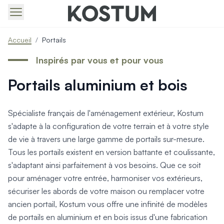
Produits > Portails > Tous nos portails battants et coulissa
Accueil
/
Portails
Produits > Portails > Portails contemporains
Produits > Portails > Portails traditionnels
Inspirés par vous et pour vous
Produits > Portails > Portails architectes
Portails aluminium et bois
Produits > Portails > Portails avec décors
Produits > Portails > Portails économiques
Produits > Portails > Motorisation Portail
Spécialiste français de l'aménagement extérieur, Kostum
Produits > Portails > Les ouvertures spéciales
s'adapte à la configuration de votre terrain et à votre style
Produits > Portillons > Tous nos portillons
de vie à travers une large gamme de portails sur-mesure.
Produits > Portillons > Portillons contemporains
Tous les portails existent en version battante et coulissante,
Produits > Portillons > Portillons traditionnels
Produits > Portillons > Portillons architectes
s'adaptant ainsi parfaitement à vos besoins. Que ce soit
Produits > Portillons > Portillons décoratifs
pour aménager votre entrée, harmoniser vos extérieurs,
Produits > Portillons > Motorisation Portillon
sécuriser les abords de votre maison ou remplacer votre
Produits > Portillons > Ouvertures Spéciales
ancien portail, Kostum vous offre une infinité de modèles
Produits > Clôtures > Toutes nos clôtures
de portails en aluminium et en bois issus d'une fabrication