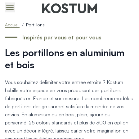
Produits > Portails > Tous nos portails battants et coulissa
Accueil
/
Portillons
Produits > Portails > Portails contemporains
Produits > Portails > Portails traditionnels
Inspirés par vous et pour vous
Produits > Portails > Portails architectes
Les portillons en aluminium
Produits > Portails > Portails avec décors
Produits > Portails > Portails économiques
et bois
Produits > Portails > Motorisation Portail
Produits > Portails > Les ouvertures spéciales
Produits > Portillons > Tous nos portillons
Vous souhaitez délimiter votre entrée étroite ? Kostum
Produits > Portillons > Portillons contemporains
habille votre espace en vous proposant des portillons
Produits > Portillons > Portillons traditionnels
fabriqués en France et sur-mesure. Les nombreux modèles
Produits > Portillons > Portillons architectes
de portillons design sauront satisfaire la moindre de vos
Produits > Portillons > Portillons décoratifs
envies. En aluminium ou en bois, plein, ajouré ou
Produits > Portillons > Motorisation Portillon
persienné, 25 coloris standards et plus de 300 en option
Produits > Portillons > Ouvertures Spéciales
avec un décor intégré, laissez parler votre imagination en
Produits > Clôtures > Toutes nos clôtures
explorant les multiples combinaisons.