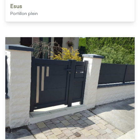
Mon projet > FAQ
Esus
Accès Pro
Portillon plein