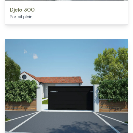
Mon projet > FAQ
Accès Pro
Djelo 300
Portail plein