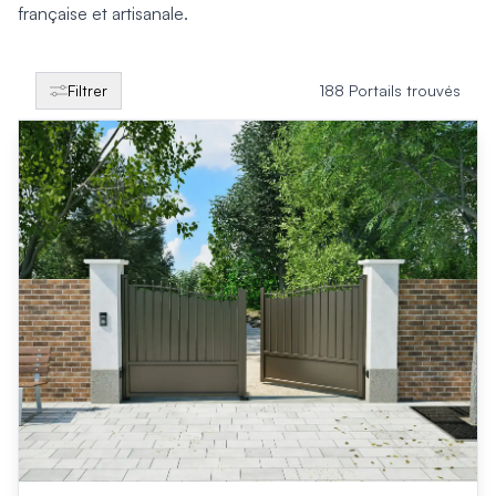
Produits > Clôtures > Clôtures contemporaines
française et artisanale.
Produits > Clôtures > Clôtures traditionnelles
Produits > Clôtures > Clôtures architectes
Produits > Clôtures > Clôtures décoratives
Filtrer
188 Portails trouvés
Produits > Clôtures > Claustras
Produits > Garde-corps et rambardes > Tous nos garde-c
Produits > Garde-corps et rambardes > Garde-corps à bar
Produits > Garde-corps et rambardes > Garde-corps vitré
Produits > Garde-corps et rambardes > Garde-corps avec
Produits > Garde-corps et rambardes > Clôtures séparativ
Produits > Garde-corps et rambardes > Aides à la montée
Produits > Garde-corps et rambardes > Séparatifs de balc
Produits > Pergolas > Pergolas
Produits > Pergolas > Guide de choix
Produits > Carports > Carports voiture
Produits > Carports > Guide de choix
Produits > Porche d'entrée > Porche d'entrée
Produits > Cuisine extérieure > Cuisine extérieure
Produits > Habillages extérieur aluminium > Tous nos habill