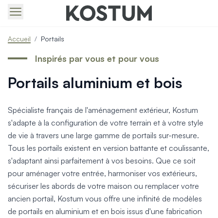
Produits > Portails > Tous nos portails battants et coulissa
Accueil
/
Portails
Produits > Portails > Portails contemporains
Produits > Portails > Portails traditionnels
Inspirés par vous et pour vous
Produits > Portails > Portails architectes
Portails aluminium et bois
Produits > Portails > Portails avec décors
Produits > Portails > Portails économiques
Produits > Portails > Motorisation Portail
Spécialiste français de l'aménagement extérieur, Kostum
Produits > Portails > Les ouvertures spéciales
s'adapte à la configuration de votre terrain et à votre style
Produits > Portillons > Tous nos portillons
de vie à travers une large gamme de portails sur-mesure.
Produits > Portillons > Portillons contemporains
Tous les portails existent en version battante et coulissante,
Produits > Portillons > Portillons traditionnels
Produits > Portillons > Portillons architectes
s'adaptant ainsi parfaitement à vos besoins. Que ce soit
Produits > Portillons > Portillons décoratifs
pour aménager votre entrée, harmoniser vos extérieurs,
Produits > Portillons > Motorisation Portillon
sécuriser les abords de votre maison ou remplacer votre
Produits > Portillons > Ouvertures Spéciales
ancien portail, Kostum vous offre une infinité de modèles
Produits > Clôtures > Toutes nos clôtures
de portails en aluminium et en bois issus d'une fabrication