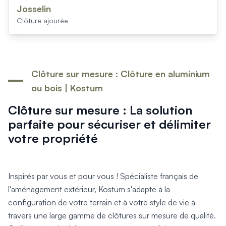
Produits > Habillages extérieur aluminium > Habillage de jar
Josselin
Produits > Habillages extérieur aluminium > Habillage de c
Clôture ajourée
Produits > Habillages extérieur aluminium > Habillage de s
Produits > Habillages extérieur aluminium > Habillage de f
Produits > Habillages extérieur aluminium > Habillage de p
Produits > Habillages extérieur aluminium > Treillis végétali
Clôture sur mesure : Clôture en aluminium
Produits > Produits par collection > Comparer les collecti
ou bois | Kostum
Produits > Produits par collection > Collection Archy
Produits > Produits par collection > Collection Cosy
Clôture sur mesure : La solution
Produits > Produits par collection > Collection Trady
parfaite pour sécuriser et délimiter
Produits > Produits par collection > Collection Fresk
votre propriété
Produits > Produits par collection > Collection Bois
Produits > Produits par collection > Collection Ceklo
Produits > Coloris et décors > Coloris aluminium
Produits > Coloris et décors > Coloris aluminium ton bois
Inspirés par vous et pour vous ! Spécialiste français de
Produits > Coloris et décors > Essences de bois
l'aménagement extérieur, Kostum s'adapte à la
Produits > Coloris et décors > Coloris sur-mesure
configuration de votre terrain et à votre style de vie à
Produits > Coloris et décors > Décors Fresk
travers une large gamme de clôtures sur mesure de qualité.
Produits > Options > Poteaux