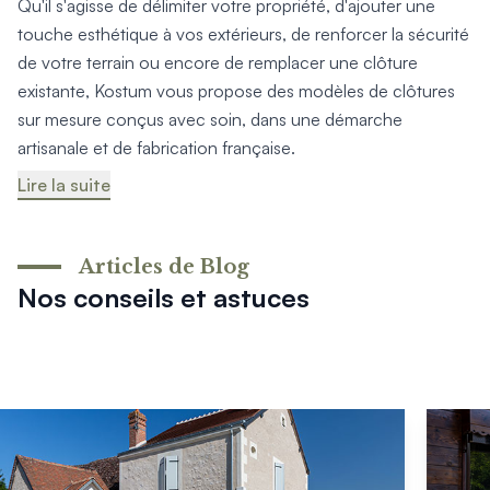
Qu'il s'agisse de délimiter votre propriété, d'ajouter une
Produits > Options > Domotique
touche esthétique à vos extérieurs, de renforcer la sécurité
Produits > Options > Boite à colis
de votre terrain ou encore de remplacer une clôture
Produits > Options > Boites aux lettres/Totem
existante, Kostum vous propose des modèles de clôtures
Produits > Options > Plaque et numéro d'entrée
sur mesure conçus avec soin, dans une démarche
Catalogues > Catalogue tous produits
artisanale et de fabrication française.
Catalogues > Catalogue garde-corps
Catalogues > Catalogue pergolas / carports
Lire la suite
Qui sommes-nous ? > La marque
Qui sommes-nous ? > RSE - Achat responsable
Entretien et garantie > Nos garanties
Articles de Blog
Entretien et garantie > Activer ma garantie
Nos conseils et astuces
Entretien et garantie > Entretenir mon Kostum
Entretien et garantie > Réparer mon Kostum
Entretien et garantie > Boutique en ligne
Blog
Mon projet > Configurateur
Mon projet > Activer ma garantie
Mon projet > Demande de reportage photo