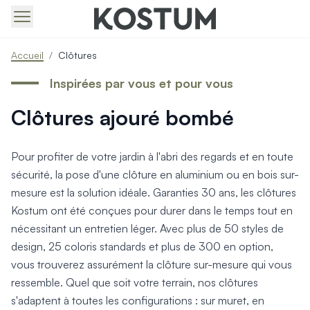
Produits > Portails > Tous nos portails battants et coulissa
Accueil
/
Clôtures
Produits > Portails > Portails contemporains
Produits > Portails > Portails traditionnels
Inspirées par vous et pour vous
Produits > Portails > Portails architectes
Clôtures ajouré bombé
Produits > Portails > Portails avec décors
Produits > Portails > Portails économiques
Produits > Portails > Motorisation Portail
Pour profiter de votre jardin à l'abri des regards et en toute
Produits > Portails > Les ouvertures spéciales
sécurité, la pose d'une clôture en aluminium ou en bois sur-
Produits > Portillons > Tous nos portillons
mesure est la solution idéale. Garanties 30 ans, les clôtures
Produits > Portillons > Portillons contemporains
Kostum ont été conçues pour durer dans le temps tout en
Produits > Portillons > Portillons traditionnels
Produits > Portillons > Portillons architectes
nécessitant un entretien léger. Avec plus de 50 styles de
Produits > Portillons > Portillons décoratifs
design, 25 coloris standards et plus de 300 en option,
Produits > Portillons > Motorisation Portillon
vous trouverez assurément la clôture sur-mesure qui vous
Produits > Portillons > Ouvertures Spéciales
ressemble. Quel que soit votre terrain, nos clôtures
Produits > Clôtures > Toutes nos clôtures
s'adaptent à toutes les configurations : sur muret, en