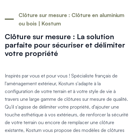
Produits > Options > Domotique
Produits > Options > Boite à colis
Clôture sur mesure : Clôture en aluminium
Produits > Options > Boites aux lettres/Totem
ou bois | Kostum
Produits > Options > Plaque et numéro d'entrée
Catalogues > Catalogue tous produits
Clôture sur mesure : La solution
Catalogues > Catalogue garde-corps
parfaite pour sécuriser et délimiter
Catalogues > Catalogue pergolas / carports
votre propriété
Qui sommes-nous ? > La marque
Qui sommes-nous ? > RSE - Achat responsable
Entretien et garantie > Nos garanties
Inspirés par vous et pour vous ! Spécialiste français de
Entretien et garantie > Activer ma garantie
l'aménagement extérieur, Kostum s'adapte à la
Entretien et garantie > Entretenir mon Kostum
configuration de votre terrain et à votre style de vie à
Entretien et garantie > Réparer mon Kostum
Entretien et garantie > Boutique en ligne
travers une large gamme de clôtures sur mesure de qualité.
Blog
Qu'il s'agisse de délimiter votre propriété, d'ajouter une
Mon projet > Configurateur
touche esthétique à vos extérieurs, de renforcer la sécurité
Mon projet > Activer ma garantie
de votre terrain ou encore de remplacer une clôture
Mon projet > Demande de reportage photo
existante, Kostum vous propose des modèles de clôtures