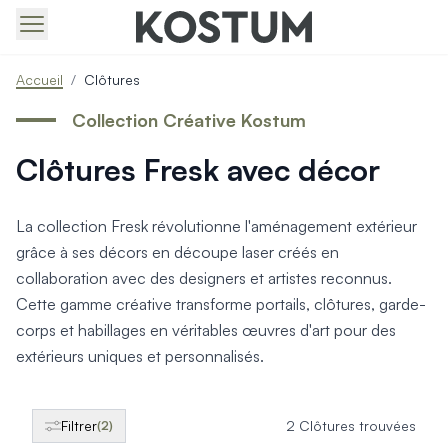
Produits > Portails > Tous nos portails battants et coulissa
Accueil
/
Clôtures
Produits > Portails > Portails contemporains
Produits > Portails > Portails traditionnels
Collection Créative Kostum
Produits > Portails > Portails architectes
Clôtures Fresk avec décor
Produits > Portails > Portails avec décors
Produits > Portails > Portails économiques
Produits > Portails > Motorisation Portail
La collection Fresk révolutionne l'aménagement extérieur
Produits > Portails > Les ouvertures spéciales
grâce à ses décors en découpe laser créés en
Produits > Portillons > Tous nos portillons
collaboration avec des designers et artistes reconnus.
Produits > Portillons > Portillons contemporains
Cette gamme créative transforme portails, clôtures, garde-
Produits > Portillons > Portillons traditionnels
Produits > Portillons > Portillons architectes
corps et habillages en véritables œuvres d'art pour des
Produits > Portillons > Portillons décoratifs
extérieurs uniques et personnalisés.
Produits > Portillons > Motorisation Portillon
Produits > Portillons > Ouvertures Spéciales
Produits > Clôtures > Toutes nos clôtures
Filtrer
2 Clôtures trouvées
(2)